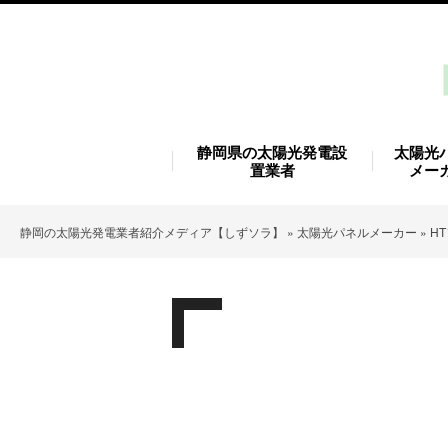
静岡県の太陽光発電設
太陽光
置業者
メー
静岡の太陽光発電業者紹介メディア【しずソラ】
»
太陽光パネルメーカー
»
H