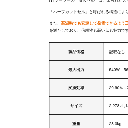
HTソーラーの「M10セル」は、限られた
「ハーフカットセル」と呼ばれる構造によ
また、
高温時でも安定して発電できるよう
を満たしており、信頼性も高い点も魅力で
製品価格
記載なし
最大出力
540W～5
変換効率
20.90%～
サイズ
2,278×1,
重量
28.0kg