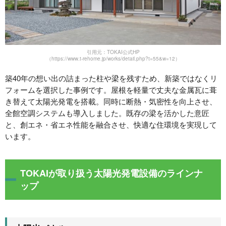
引用元：TOKAI公式HP
（https://www.t-rehome.jp/works/detail.php?t=55&w=12）
築40年の想い出の詰まった柱や梁を残すため、新築ではなくリ
フォームを選択した事例です。屋根を軽量で丈夫な金属瓦に葺
き替えて太陽光発電を搭載。同時に断熱・気密性を向上させ、
全館空調システムも導入しました。既存の梁を活かした意匠
と、創エネ・省エネ性能を融合させ、快適な住環境を実現して
います。
TOKAIが取り扱う太陽光発電設備のラインナ
ップ