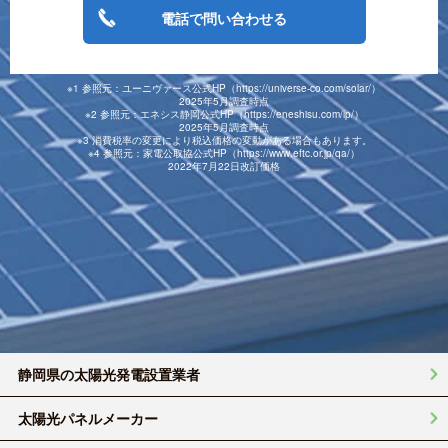
電話で問い合わせる
※1 参照元：ユーニヴァース公式HP（https://universe-co.com/solar/）
2025年5月調査時点
※2 参照元：エネシス静岡公式HP（https://eneshisu.com/lp/）
2025年5月調査時点
※3 消費税率の変更により税込価格の変動がある場合もあります。
※4 参照元：家電公取協公式HP（https://www.eftc.or.jp/qa/）
2022年7月22日改訂価格
静岡県の太陽光発電設置業者
太陽光パネルメーカー