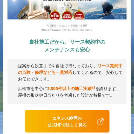
引用元：エネシス静岡公式HP
（https://www.eneshisu-shizuoka.com/）
自社施工だから、リース契約中の
メンテナンスも安心
提案から設置までを自社で行なっており、
リース期間中
の点検・修理なども一貫対応
してくれるので、安心して
お任せできます。
※2
浜松市を中心に
3,000件以上の施工実績
を誇ります。
屋根の形状や日当たりを考慮した設計が特長です。
エネシス静岡の
公式HPで詳しく見る