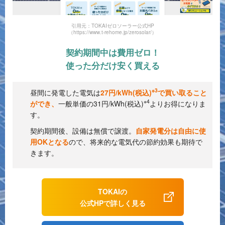
引用元：TOKAIゼロソーラー公式HP
（https://www.t-rehome.jp/zerosolar/）
契約期間中は費用ゼロ！
使った分だけ安く買える
※3
昼間に発電した電気は
27円/kWh(税込)
で買い取ること
※4
ができ、
一般単価の31円/kWh(税込)
よりお得になりま
す。
契約期間後、設備は無償で譲渡。
自家発電分は自由に使
用OKとなる
ので、将来的な電気代の節約効果も期待で
きます。
TOKAIの
公式HPで詳しく見る