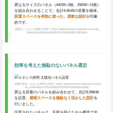
異なるサイズのパネル（440W×3枚、290W×12枚）
を組み合わせることで、合計4.8kWの容量を確保。
設置スペースを有効に使った、柔軟な設計
が印象
的です。
参照元：エネシス静岡公式HP
（https://www.eneshisu-shizuoka.com/case_
newly/slug-b832ced3abfb07e1b5dc2985c19b3096）
効率を考えた無駄のないパネル選定
画像引用元：エネシス静岡公式HP
（https://www.eneshisu-shizuoka.com/ca
se_newly/slug-447bce028c6205f49c90583fb3b446a6）
異なる容量のパネルを組み合わせて、合計6.99kW
を設置。
屋根スペースを無駄なく活かした設計
を
行いました。
設置されたパネルは、反射を抑えたセル構造で光