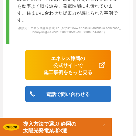
を効率よく取り込み、発電性能にも優れていま
す。住まいに合わせた提案力が感じられる事例で
す。
参照元：エネシス静岡公式HP
（https://www.eneshisu-shizuoka.com/case_
newly/slug-447bce028c6205f49c90583fb3b446a6）
エネシス静岡の
公式サイトで
施工事例をもっと見る
電話で問い合わせる
導入方法で選ぶ 静岡の
導入方法で選ぶ 静岡の
CHECK
CHECK
太陽光発電業者3選
太陽光発電業者3選