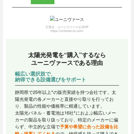
引用元：ユーニヴァース公式HP
https://universe-co.com/
太陽光発電を“購入”するなら
ユーニヴァースである理由
幅広い選択肢で、
納得できる設備選びをサポート
※
静岡県で25年以上
の販売実績を持つ会社です。太
陽光発電の各メーカーと直接やり取りを行ってお
り、製品の性能や価格帯に精通しています。
※
太陽光パネル・蓄電池は16社
におよぶ幅広いメー
カーの製品を取り扱っており、特定のメーカーに偏
らず、中立的な立場で
予算や希望に合った設備を比
較・提案してくれる
ので、納得感を持って購入でき