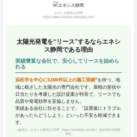
エネシス静岡公式HP
https://www.eneshisu-shizuoka.com/
太陽光発電を“リース”するならエネシ
ス静岡である理由
実績豊富な会社で、安心してリースを始めら
れる
※
浜松市を中心に3,000件以上の施工実績
を持つ、地
域に根ざした太陽光の専門会社です。屋根の形状や
日当たりを考慮した設計提案が特長で、リースでも
品質や発電効率を妥協しません。
実績ある会社に任せることで、「設置後にトラブル
があったらどうしよう」といった不安も軽減できま
す。
※参照元：エネシス静岡公式HP（https://eneshisu.com/lp/）
2025年5月調査
時点