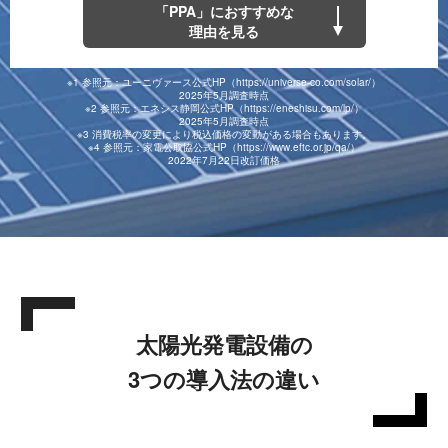
「PPA」におすすめな
理由を見る
※1 参照元：ユーニヴァース公式HP（https://universe-co.com/solar/）
2025年5月調査時点
※2 参照元：エネシス静岡公式HP（https://eneshisu.com/lp/）
2025年5月調査時点
※3 消費税率の変更により税込価格の変動がある場合もあります。
※4 参照元：家電公取協公式HP（https://www.eftc.or.jp/qa/）
2022年7月22日改訂価格
太陽光発電設備の
3つの導入法の違い