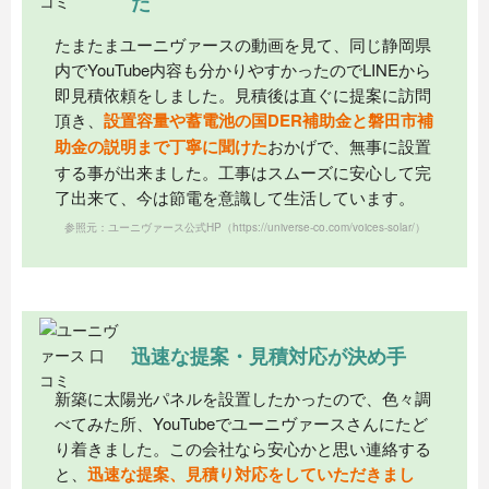
た
※上記は全て目安の金額であり、税不明です。
たまたまユーニヴァースの動画を見て、同じ静岡県
内でYouTube内容も分かりやすかったのでLINEから
即見積依頼をしました。見積後は直ぐに提案に訪問
頂き、
設置容量や蓄電池の国DER補助金と磐田市補
助金の説明まで丁寧に聞けた
おかげで、無事に設置
する事が出来ました。工事はスムーズに安心して完
了出来て、今は節電を意識して生活しています。
参照元：ユーニヴァース公式HP
（https://universe-co.com/voices-solar/）
迅速な提案・見積対応が決め手
新築に太陽光パネルを設置したかったので、色々調
べてみた所、YouTubeでユーニヴァースさんにたど
り着きました。この会社なら安心かと思い連絡する
と、
迅速な提案、見積り対応をしていただきまし