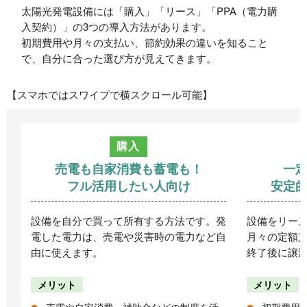
太陽光発電設備には「購入」「リース」「PPA（電力購
入契約）」の3つの導入方法があります。
初期費用や月々の支払い、節約効果の違いを知ること
で、自分に合った選び方が見えてきます。
【スマホではスワイプで横スクロール可能】
購入
売電も自家消費も蓄電も！
一
フル活用したい人向け
安定
設備を自分で買って所有する方法です。発
設備をリー
電した電力は、売電や災害時の電力など自
月々の定額
由に使えます。
終了後に譲
メリット
メリット