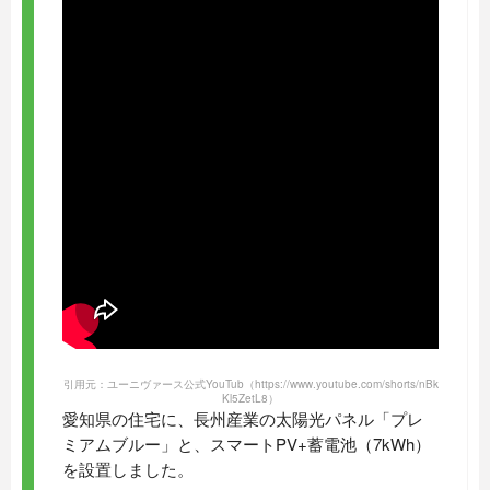
引用元：ユーニヴァース公式YouTub
（https://www.youtube.com/shorts/nBk
Kl5ZetL8）
愛知県の住宅に、長州産業の太陽光パネル「プレ
ミアムブルー」と、スマートPV+蓄電池（7kWh）
を設置しました。