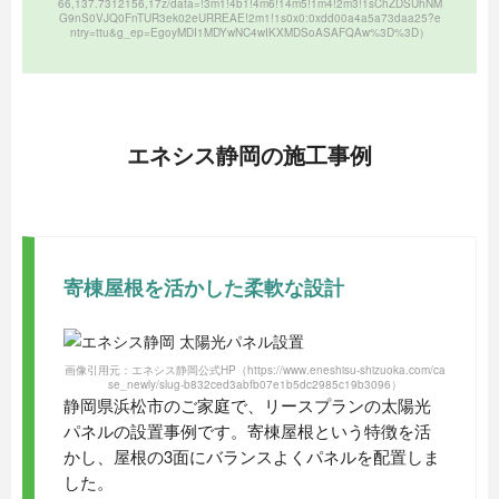
66,137.7312156,17z/data=!3m1!4b1!4m6!14m5!1m4!2m3!1sChZDSUhNM
G9nS0VJQ0FnTUR3ek02eURREAE!2m1!1s0x0:0xdd00a4a5a73daa25?e
ntry=ttu&g_ep=EgoyMDI1MDYwNC4wIKXMDSoASAFQAw%3D%3D）
エネシス静岡の施工事例
寄棟屋根を活かした柔軟な設計
画像引用元：エネシス静岡公式HP
（https://www.eneshisu-shizuoka.com/ca
se_newly/slug-b832ced3abfb07e1b5dc2985c19b3096）
静岡県浜松市のご家庭で、リースプランの太陽光
パネルの設置事例です。寄棟屋根という特徴を活
かし、屋根の3面にバランスよくパネルを配置しま
した。