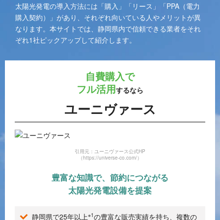
太陽光発電の導入方法には「購入」「リース」「PPA（電力
購入契約）」があり、それぞれ向いている人やメリットが異
なります。本サイトでは、静岡県内で信頼できる業者をそれ
ぞれ1社ピックアップして紹介します。
自費購入で
フル活用
するなら
ユーニヴァース
引用元：ユーニヴァース公式HP
（https://universe-co.com/）
豊富な知識で、節約につながる
太陽光発電設備を提案
※1
静岡県で25年以上
の豊富な販売実績を持ち、複数の