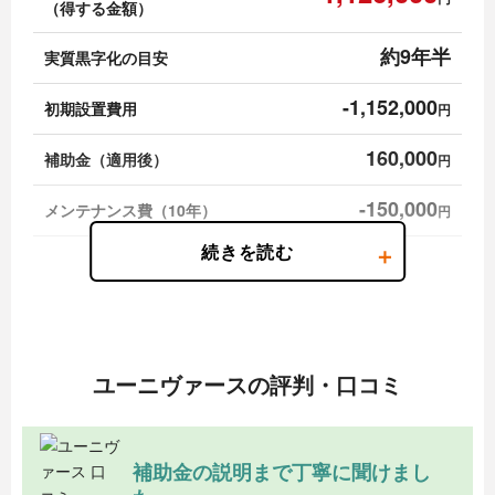
（得する金額）
約9年半
実質黒字化の目安
-1,152,000
初期設置費用
円
160,000
補助金（適用後）
円
-150,000
メンテナンス費（10年）
円
891,000
節電効果（10年）
円
891,000
節電効果（11〜20年）
円
306,000
売電収入（1〜10年）
円
ユーニヴァースの評判・口コミ
180,000
売電収入（11〜20年）
円
※電気料金は2024年時点の平均単価33円/kWh、発電効果による電気代節約額は加味せ
補助金の説明まで丁寧に聞けまし
ず純粋な支出ベースで計算しています。
※メンテナンス費は、10年以内のパワコン交換・点検などの概算です。