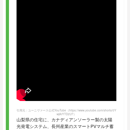
引用元：ユーニヴァース公式YouTube
（https://www.youtube.com/shorts/0Y
wjArYTD2U?）
山梨県の住宅に、カナディアンソーラー製の太陽
光発電システム、長州産業のスマートPVマルチ蓄