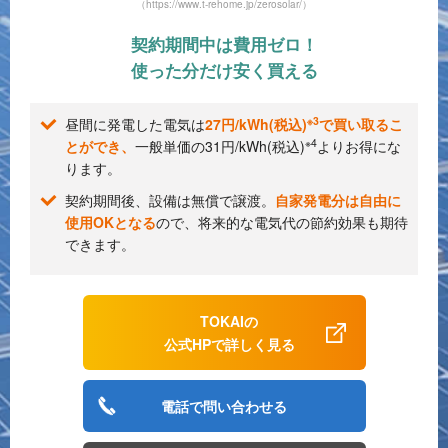
（https://www.t-rehome.jp/zerosolar/）
契約期間中は費用ゼロ！
使った分だけ安く買える
※3
昼間に発電した電気は
27円/kWh(税込)
で買い取るこ
※4
とができ、
一般単価の31円/kWh(税込)
よりお得にな
ります。
契約期間後、設備は無償で譲渡。
自家発電分は自由に
使用OKとなる
ので、将来的な電気代の節約効果も期待
できます。
TOKAIの
公式HPで詳しく見る
電話で問い合わせる