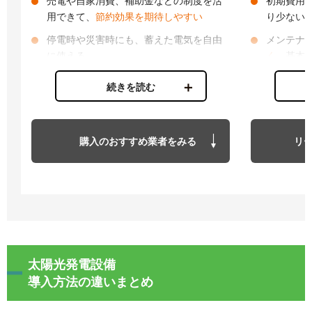
売電や自家消費、補助金などの制度を活
初期費用
用できて、
節約効果を期待しやすい
り少ない
停電時や災害時にも、蓄えた電気を自由
メンテナ
に使える
く
、基本
続きを読む
デメリット
デメリット
初期費用やメンテナンスに
それなりの出
毎月のリ
費がかかる
比べて大
購入のおすすめ業者をみる
リ
自分で情報を集めて、仕組みを理解して
補助金や
おく必要がある
取る
場合
太陽光発電設備
導入方法の違いまとめ