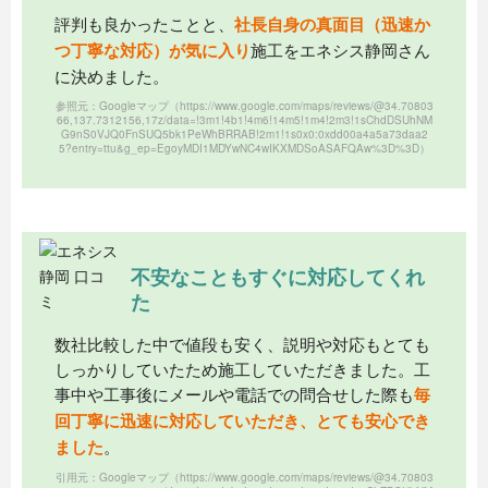
評判も良かったことと、
社長自身の真面目（迅速か
つ丁寧な対応）が気に入り
施工をエネシス静岡さん
に決めました。
参照元：Googleマップ
（https://www.google.com/maps/reviews/@34.70803
66,137.7312156,17z/data=!3m1!4b1!4m6!14m5!1m4!2m3!1sChdDSUhNM
G9nS0VJQ0FnSUQ5bk1PeWhBRRAB!2m1!1s0x0:0xdd00a4a5a73daa2
5?entry=ttu&g_ep=EgoyMDI1MDYwNC4wIKXMDSoASAFQAw%3D%3D）
不安なこともすぐに対応してくれ
た
数社比較した中で値段も安く、説明や対応もとても
しっかりしていたため施工していただきました。工
事中や工事後にメールや電話での問合せした際も
毎
回丁寧に迅速に対応していただき、とても安心でき
ました
。
引用元：Googleマップ
（https://www.google.com/maps/reviews/@34.70803