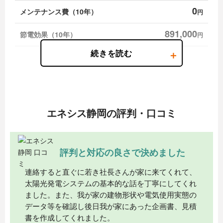
0
メンテナンス費（10年）
円
891,000
節電効果（10年）
円
891,000
節電効果（11〜20年）
円
306,000
売電収入（1〜10年）
円
180,000
売電収入（11〜20年）
円
エネシス静岡の評判・口コミ
※電気料金は2024年時点の平均単価33円/kWh、発電効果による電気代節約額は加味せ
ず純粋な支出ベースで計算しています。
※月額料金はソーラープラン（10年リース）11,638円(税込)/5.16k〜を参考にしていま
す。
※上記は全て目安の金額であり、税不明です。
評判と対応の良さで決めました
連絡すると直ぐに若き社長さんが家に来てくれて、
太陽光発電システムの基本的な話を丁寧にしてくれ
ました。また、我が家の建物形状や電気使用実態の
データ等を確認し後日我が家にあった企画書、見積
書を作成してくれました。