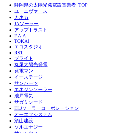
静岡県の太陽光発電設置業者_TOP
ユーニヴァース
カネカ
JAソーラー
アップトラスト
F.A.A
TOKAI
エコスタジオ
RST
ブライト
丸尾太陽光発電
発電マン
イーステージ
サンハーツ
エネジンソーラー
池戸電気
サガミシード
ELJソーラーコーポレーション
オーエフシステム
須山建設
ソルエナジー