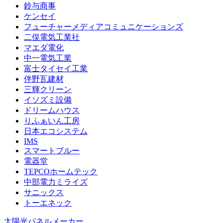
鈴与商事
ケンセイ
フューチャーメディアコミュニケーションズ
二俣電気工業社
マエダ電化
中一電気工業
富士タイセイ工業
伴野瓦建材
三輝クリーン
イソズミ設備
ドリームハウス
りふぁいん工房
日本エコシステム
IMS
スマートブルー
電器堂
TEPCOホームテック
中部電力ミライズ
サニックス
トーエネック
太陽光パネルメーカー