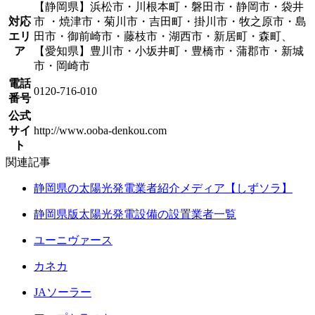
【静岡県】浜松市・川根本町・磐田市・静岡市・袋井
対応
市 ・焼津市・菊川市・吉田町・掛川市・牧之原市・島
エリ
田市・御前崎市・藤枝市・湖西市・新居町・森町、
ア
【愛知県】豊川市・小坂井町・豊橋市・蒲郡市・新城
市・岡崎市
電話
0120-716-010
番号
公式
サイ
http://www.ooba-denkou.com
ト
関連記事
静岡県の太陽光発電業者紹介メディア【しずソラ】
静岡県版太陽光発電設備の設置業者一覧
ユーニヴァース
カネカ
JAソーラー