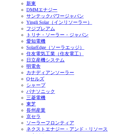
新東
DMMエナジー
サンテックパワージャパン
Yingli Solar（インリソーラー）
フジプレアム
トリナ・ソーラー・ジャパン
愛知電機
SolarEdge（ソーラエッジ）
住友電気工業（住友電工）
日立産機システム
明電舎
カナディアンソーラー
Qセルズ
シャープ
パナソニック
三菱電機
東芝
長州産業
京セラ
ソーラーフロンティア
ネクストエナジー・アンド・リソース