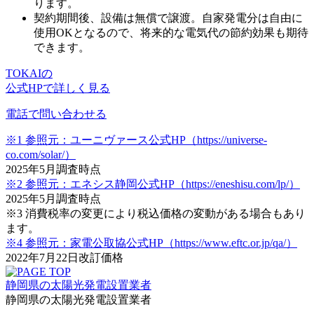
ります。
契約期間後、設備は無償で譲渡。
自家発電分は自由に
使用OKとなる
ので、将来的な電気代の節約効果も期待
できます。
TOKAIの
公式HPで詳しく見る
電話で問い合わせる
※1 参照元：ユーニヴァース公式HP（https://universe-
co.com/solar/）
2025年5月調査時点
※2 参照元：エネシス静岡公式HP（https://eneshisu.com/lp/）
2025年5月調査時点
※3 消費税率の変更により税込価格の変動がある場合もあり
ます。
※4 参照元：家電公取協公式HP（https://www.eftc.or.jp/qa/）
2022年7月22日改訂価格
静岡県の太陽光発電設置業者
静岡県の太陽光発電設置業者