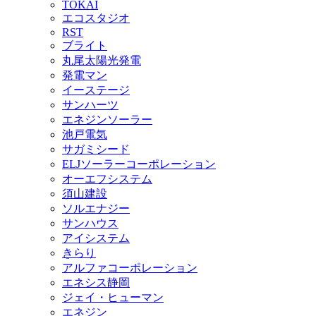
TOKAI
エコスタジオ
RST
ブライト
丸尾太陽光発電
発電マン
イーステージ
サンハーツ
エネジンソーラー
池戸電気
サガミシード
ELJソーラーコーポレーション
オーエフシステム
須山建設
ソルエナジー
サンハウス
アイシステム
きらり
アルファコーポレーション
エネシス静岡
ジェイ・ヒューマン
エネジン