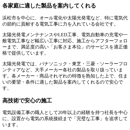
各家庭に適した製品を案内してくれる
浜松市を中心に、オール電化や太陽光発電など、特に電気代
の節約に貢献する電気工事に力を入れている会社です。
太陽光発電メンテナンスやLED工事、電気自動車の充電や一
般電気工事など幅広い工事に対応。施工からアフターフォロ
ーまで、満足度の高い
「お客さま本位」のサービスを適正価
格で提供
しています。
太陽光発電では、パナソニック・東芝・三菱・ソーラーフロ
ンティアなど、大手メーカー各社の製品を取り扱っていま
す。各メーカー・商品それぞれの特徴を熟知した上で、住ま
いの要望・条件に適した製品を案内してくれるので安心で
す。
高技術で安心の施工
電気設備工事の職人として20年以上の経験を持つ社長を中心
に、
設置から電気の系統接続まで「完璧な工事」を追求
して
います。