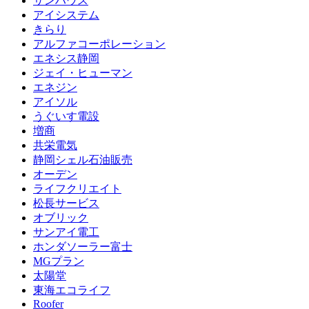
サンハウス
アイシステム
きらり
アルファコーポレーション
エネシス静岡
ジェイ・ヒューマン
エネジン
アイソル
うぐいす電設
増商
共栄電気
静岡シェル石油販売
オーデン
ライフクリエイト
松長サービス
オブリック
サンアイ電工
ホンダソーラー富士
MGプラン
太陽堂
東海エコライフ
Roofer