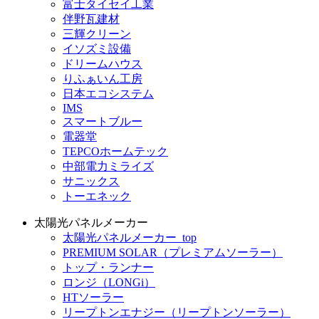
富士タイセイ工業
伴野瓦建材
三輝クリーン
イソズミ設備
ドリームハウス
りふぁいん工房
日本エコシステム
IMS
スマートブルー
電器堂
TEPCOホームテック
中部電力ミライズ
サニックス
トーエネック
太陽光パネルメーカー
太陽光パネルメーカー_top
PREMIUM SOLAR（プレミアムソーラー）
トップ・ランナー
ロンジ（LONGi）
HTソーラー
リープトンエナジー（リープトンソーラー）