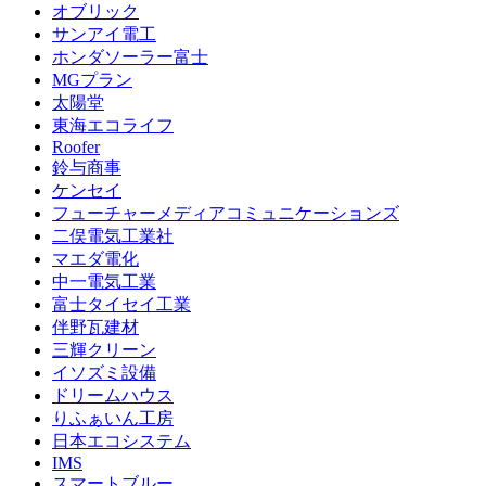
オブリック
サンアイ電工
ホンダソーラー富士
MGプラン
太陽堂
東海エコライフ
Roofer
鈴与商事
ケンセイ
フューチャーメディアコミュニケーションズ
二俣電気工業社
マエダ電化
中一電気工業
富士タイセイ工業
伴野瓦建材
三輝クリーン
イソズミ設備
ドリームハウス
りふぁいん工房
日本エコシステム
IMS
スマートブルー