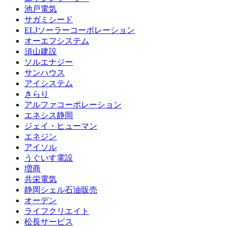
池戸電気
サガミシード
ELJソーラーコーポレーション
オーエフシステム
須山建設
ソルエナジー
サンハウス
アイシステム
きらり
アルファコーポレーション
エネシス静岡
ジェイ・ヒューマン
エネジン
アイソル
うぐいす電設
増商
共栄電気
静岡シェル石油販売
オーデン
ライフクリエイト
松長サービス