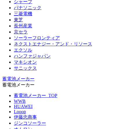
シャープ
パナソニック
三菱電機
東芝
長州産業
京セラ
ソーラーフロンティア
ネクストエナジー・アンド・リソース
エクソル
ハンファジャパン
マキシオン
サニックス
蓄電池メーカー
蓄電池メーカー
蓄電池メーカー_TOP
WWB
HUAWEI
Looop
伊藤忠商事
ジンコソーラー