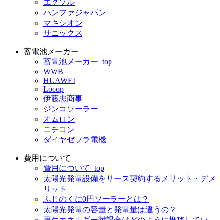
エクソル
ハンファジャパン
マキシオン
サニックス
蓄電池メーカー
蓄電池メーカー_top
WWB
HUAWEI
Looop
伊藤忠商事
ジンコソーラー
オムロン
ニチコン
ダイヤゼブラ電機
費用について
費用について_top
太陽光発電設備をリース契約するメリット・デメ
リット
ふじのくに0円ソーラーとは？
太陽光発電の容量と発電量は違うの？
再生エネルギー賦課金はどのように推移してい