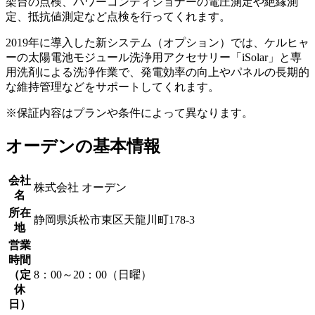
架台の点検、パワーコンディショナーの電圧測定や絶縁測
定、抵抗値測定など点検を行ってくれます。
2019年に導入した新システム（オプション）では、ケルヒャ
ーの太陽電池モジュール洗浄用アクセサリー「iSolar」と専
用洗剤による洗浄作業で、発電効率の向上やパネルの長期的
な維持管理などをサポートしてくれます。
※保証内容はプランや条件によって異なります。
オーデンの基本情報
会社
株式会社 オーデン
名
所在
静岡県浜松市東区天龍川町178-3
地
営業
時間
（定
8：00～20：00（日曜）
休
日）