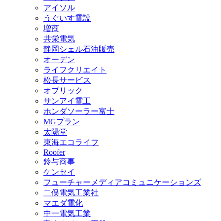
アイソル
うぐいす電設
増商
共栄電気
静岡シェル石油販売
オーデン
ライフクリエイト
松長サービス
オブリック
サンアイ電工
ホンダソーラー富士
MGプラン
太陽堂
東海エコライフ
Roofer
鈴与商事
ケンセイ
フューチャーメディアコミュニケーションズ
二俣電気工業社
マエダ電化
中一電気工業