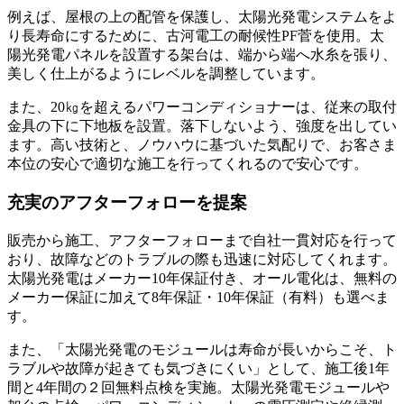
例えば、屋根の上の配管を保護し、太陽光発電システムをよ
り長寿命にするために、古河電工の耐候性PF菅を使用。太
陽光発電パネルを設置する架台は、端から端へ水糸を張り、
美しく仕上がるようにレベルを調整しています。
また、20㎏を超えるパワーコンディショナーは、従来の取付
金具の下に下地板を設置。落下しないよう、強度を出してい
ます。高い技術と、ノウハウに基づいた気配りで、お客さま
本位の安心で適切な施工を行ってくれるので安心です。
充実のアフターフォローを提案
販売から施工、アフターフォローまで自社一貫対応
を行って
おり、故障などのトラブルの際も迅速に対応してくれます。
太陽光発電はメーカー10年保証付き、オール電化は、無料の
メーカー保証に加えて8年保証・10年保証（有料）も選べま
す。
また、「太陽光発電のモジュールは寿命が長いからこそ、ト
ラブルや故障が起きても気づきにくい」として、
施工後1年
間と4年間の２回無料点検を実施
。太陽光発電モジュールや