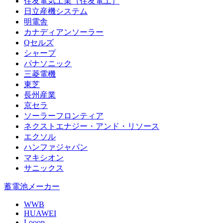
住友電気工業（住友電工）
日立産機システム
明電舎
カナディアンソーラー
Qセルズ
シャープ
パナソニック
三菱電機
東芝
長州産業
京セラ
ソーラーフロンティア
ネクストエナジー・アンド・リソース
エクソル
ハンファジャパン
マキシオン
サニックス
蓄電池メーカー
WWB
HUAWEI
Looop