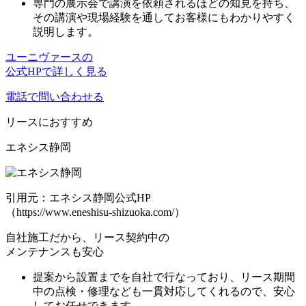
専門の展示会で講演を依頼されるほどの知見を持ち、
その講演や現場経験を通して
お客様にもわかりやすく
説明
します。
ユーニヴァースの
公式HPで詳しく見る
電話で問い合わせる
リース
におすすめ
エネシス静岡
引用元：エネシス静岡公式HP
（https://www.eneshisu-shizuoka.com/）
自社施工だから、リース契約中の
メンテナンスも安心
提案から設置までを自社で行なっており、
リース期間
中の点検・修理なども一貫対応
してくれるので、安心
してお任せできます。