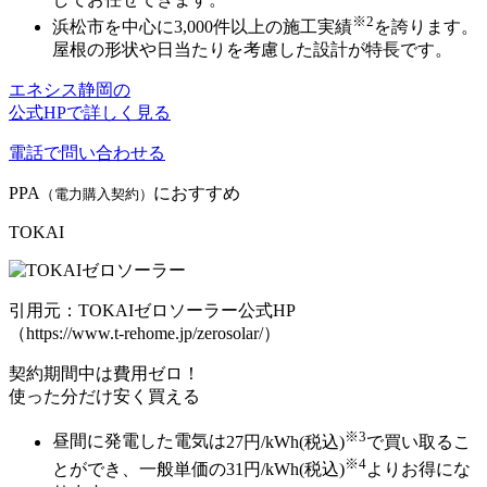
※2
浜松市を中心に
3,000件以上の施工実績
を誇ります。
屋根の形状や日当たりを考慮した設計が特長です。
エネシス静岡の
公式HPで詳しく見る
電話で問い合わせる
PPA
におすすめ
（電力購入契約）
TOKAI
引用元：TOKAIゼロソーラー公式HP
（https://www.t-rehome.jp/zerosolar/）
契約期間中は費用ゼロ！
使った分だけ安く買える
※3
昼間に発電した電気は
27円/kWh(税込)
で買い取るこ
※4
とができ、
一般単価の31円/kWh(税込)
よりお得にな