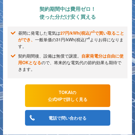
契約期間中は費用ゼロ！
使った分だけ安く買える
※3
昼間に発電した電気は
27円/kWh(税込)
で買い取ること
※4
ができ、
一般単価の31円/kWh(税込)
よりお得になりま
す。
契約期間後、設備は無償で譲渡。
自家発電分は自由に使
用OKとなる
ので、将来的な電気代の節約効果も期待で
きます。
TOKAIの
公式HPで詳しく見る
電話で問い合わせる