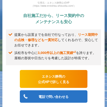
引用元：エネシス静岡公式HP
（https://www.eneshisu-shizuoka.com/）
自社施工だから、リース契約中の
メンテナンスも安心
提案から設置までを自社で行なっており、
リース期間中
の点検・修理なども一貫対応
してくれるので、安心して
お任せできます。
※2
浜松市を中心に
3,000件以上の施工実績
を誇ります。
屋根の形状や日当たりを考慮した設計が特長です。
エネシス静岡の
公式HPで詳しく見る
電話で問い合わせる