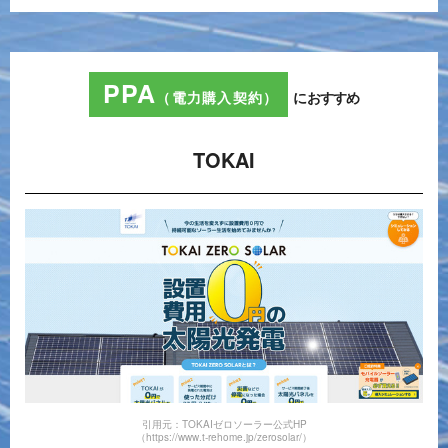
PPA
（電力購入契約）
におすすめ
TOKAI
引用元：TOKAIゼロソーラー公式HP
（https://www.t-rehome.jp/zerosolar/）