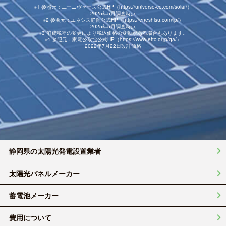
※1 参照元：ユーニヴァース公式HP（https://universe-co.com/solar/）
2025年5月調査時点
※2 参照元：エネシス静岡公式HP（https://eneshisu.com/lp/）
2025年5月調査時点
※3 消費税率の変更により税込価格の変動がある場合もあります。
※4 参照元：家電公取協公式HP（https://www.eftc.or.jp/qa/）
2022年7月22日改訂価格
静岡県の太陽光発電設置業者
太陽光パネルメーカー
蓄電池メーカー
費用について